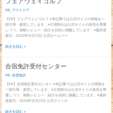
フェアウェイゴルフ
ェ
PR
,
アウトドア
ア
ウ
【PR】フェアウェイゴルフ ※本記事では公式サイトの情報を一
ェ
部引用・参照しています。※引用部分は公式サイトの表現を尊重
イ
しつつ、体験レビュー・紹介を目的に掲載しています。※最終更
ゴ
新日：2025年10月21日 公式ホームペー
ル
フ
続きを読む »
合宿免許受付センター
合
宿
PR
,
合宿免許
免
許
【PR】合宿免許受付センター ※本記事では公式サイトの情報を
受
一部引用・参照しています。※引用部分は公式サイトの表現を尊
付
重しつつ、体験レビュー・紹介を目的に掲載しています。※最終
セ
更新日：2025年10月21日 公式サイトか
ン
タ
続きを読む »