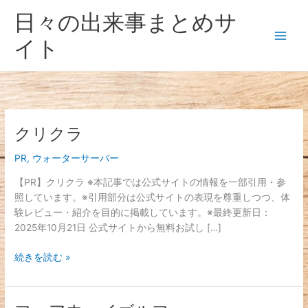
内
日々の出来事まとめサ
容
を
イト
ス
キ
ッ
プ
クリクラ
ク
リ
PR
,
ウォーターサーバー
ク
ラ
【PR】クリクラ ※本記事では公式サイトの情報を一部引用・参
照しています。※引用部分は公式サイトの表現を尊重しつつ、体
験レビュー・紹介を目的に掲載しています。※最終更新日：
2025年10月21日 公式サイトから無料お試し […]
続きを読む »
フ