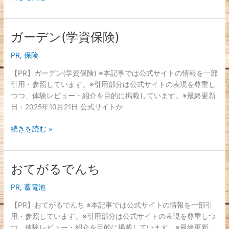
ー
ガーデン(学資保険)
ガ
ー
PR
,
保険
デ
ン
【PR】ガーデン(学資保険) ※本記事では公式サイトの情報を一部
(学
引用・参照しています。※引用部分は公式サイトの表現を尊重し
資
つつ、体験レビュー・紹介を目的に掲載しています。※最終更新
保
日：2025年10月21日 公式サイトか
険)
続きを読む »
おてがるでんち
お
て
PR
,
蓄電池
が
る
【PR】おてがるでんち ※本記事では公式サイトの情報を一部引
で
用・参照しています。※引用部分は公式サイトの表現を尊重しつ
ん
つ、体験レビュー・紹介を目的に掲載しています。※最終更新