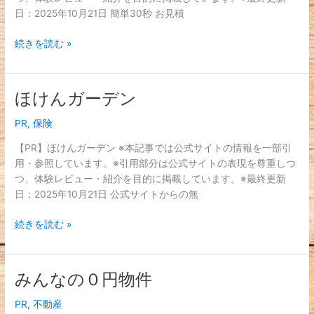
ち
日：2025年10月21日 簡単30秒 お見積
続きを読む »
ほけんガーデン
ほ
け
PR
,
保険
ん
ガ
【PR】ほけんガーデン ※本記事では公式サイトの情報を一部引
ー
用・参照しています。※引用部分は公式サイトの表現を尊重しつ
デ
つ、体験レビュー・紹介を目的に掲載しています。※最終更新
ン
日：2025年10月21日 公式サイトからの無
続きを読む »
みんなの０円物件
み
ん
PR
,
不動産
な