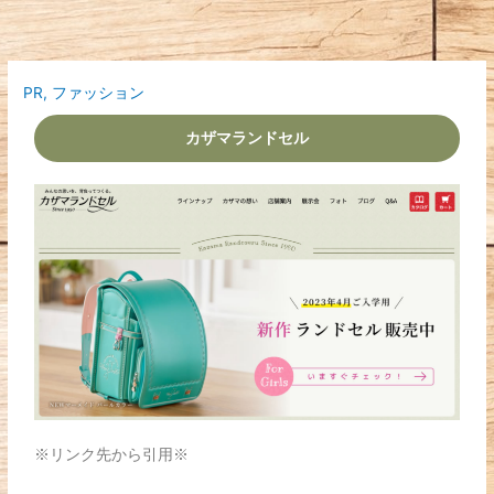
内
容
を
ス
PR
,
ファッション
キ
ッ
カザマランドセル
プ
※リンク先から引用※