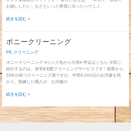
ウ
お願いしたい」などといった希望に沿ったハウ […]
ス
ク
続きを読む »
リ
ー
ニ
ン
ポニークリーニング
ポ
グ
ニ
PR
,
クリーニング
屋
ー
さ
ク
ポニークリーニング ※リンク先から引用※ 申込はこちら 今回ご
ん
リ
紹介するのは、保管&宅配クリーニングサービスです！創業から
ー
55年が経つクリーニング屋ですが、年間4,000点のお洋服を預
ニ
かり、熟練した職人が、お洋服の
ン
グ
続きを読む »