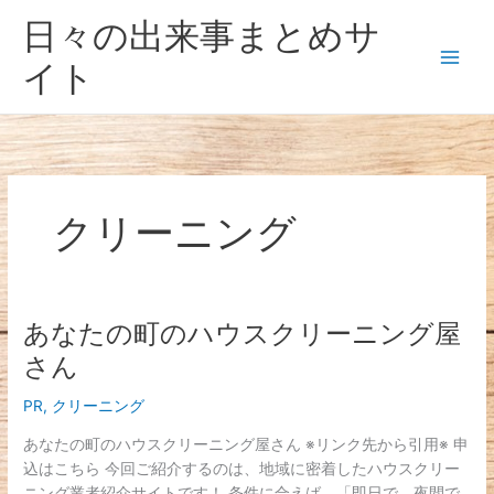
内
日々の出来事まとめサ
容
を
イト
ス
キ
ッ
プ
クリーニング
あなたの町のハウスクリーニング屋
あ
な
さん
た
の
PR
,
クリーニング
町
あなたの町のハウスクリーニング屋さん ※リンク先から引用※ 申
の
込はこちら 今回ご紹介するのは、地域に密着したハウスクリー
ハ
ニング業者紹介サイトです！ 条件に合えば、「即日で、夜間で