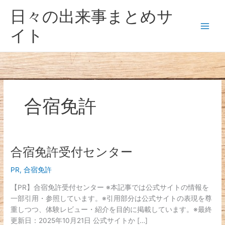
内
日々の出来事まとめサ
容
を
イト
ス
キ
ッ
プ
合宿免許
合宿免許受付センター
合
宿
PR
,
合宿免許
免
許
【PR】合宿免許受付センター ※本記事では公式サイトの情報を
受
一部引用・参照しています。※引用部分は公式サイトの表現を尊
付
重しつつ、体験レビュー・紹介を目的に掲載しています。※最終
セ
更新日：2025年10月21日 公式サイトか […]